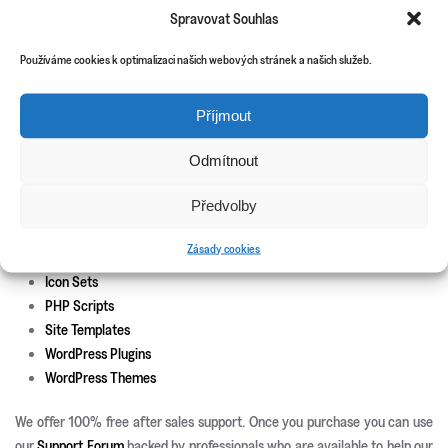
Spravovat Souhlas
Theme install and set-up
Používáme cookies k optimalizaci našich webových stránek a našich služeb.
Responsive development
Custom page templates
Příjmout
Custom plugin development
Custom theme and icons design
Odmítnout
New Releases
Předvolby
Update Info
Zásady cookies
CSS3 Solutions
Icon Sets
PHP Scripts
Site Templates
WordPress Plugins
WordPress Themes
We offer 100% free after sales support. Once you purchase you can use
our
Support Forum
backed by professionals who are available to help our