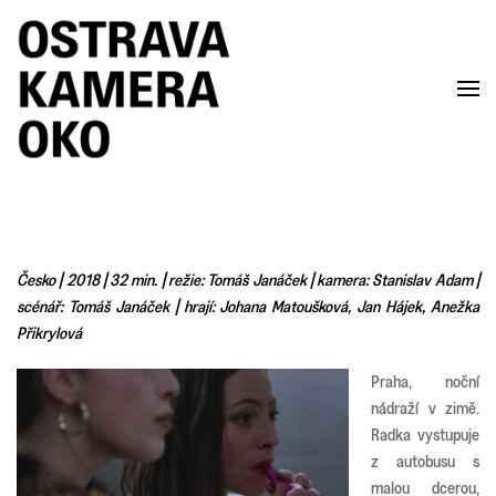
Skip to main content
Česko | 2018 | 32 min. | režie: Tomáš Janáček | kamera: Stanislav Adam |
scénář: Tomáš Janáček | hrají: Johana Matoušková, Jan Hájek, Anežka
Přikrylová
Praha, noční
nádraží v zimě.
Radka vystupuje
z autobusu s
malou dcerou,