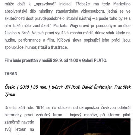
může dojít k „opravdové“ iniciaci. Třebaže má tedy Markétino
absolventské dílo mimikry standardního videosouboru, jedná se ve
skutečnosti dost pravděpodobně o rituální nástroj – a podle toho by se s
ním také mělo zacházet.“ Markéta Wagnerová je pseudonym umělce
žijícího v Brně. Ve své práci využívá mnoha médií, důraz však klade na
hudbu, performance a film. Klíčová slova popisující jeho práci jsou:
spolupráce, humor, rituál a frustrace.
Film bude promítán v neděli 29. 9. od 11:00 v Galerii PLATO.
TARAN
Česko | 2018 | 35 min. | tvůrci: Jiří Rouš, David Šmitmajer, František
Týmal
Dne 8. září roku 1914 se na obloze nad ukrajinskou Žovkvou odehrál
historicky první vzdušný taran – bojový manévr, při
kterém pilot
záměrně navede
svůj letoun na