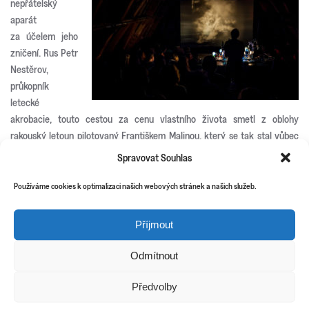
nepřátelský
aparát
za účelem jeho
zničení. Rus Petr
Nestěrov,
průkopník
letecké
akrobacie, touto cestou za cenu vlastního života smetl z oblohy
rakouský letoun pilotovaný Františkem Malinou, který se tak stal vůbec
prvním českým letcem zabitým ve vzdušném souboji. Filmové
Spravovat Souhlas
vystoupení TARAN pomocí experimentální techniky živé animace
rekonstruuje tento incident a přináší intenzivní vizuální zážitek, během
Používáme cookies k optimalizaci našich webových stránek a našich služeb.
kterého je zrak diváka atakován rychlým sledem obrazů, jež se
neustále proměňují, a znemožňují tak uchopit jejich unikající tvar a
Příjmout
podstatu. Vytváří atmosféru letecké bitvy, ve které perspektivou pilota
válečného stroje divák zažívá pocit odpoutání od zemského povrchu
Odmítnout
hraničící až s tělesným nepohodlím, závratí a ztrátou prostorového
vnímání. Tento vjem umocňuje zvuková složka snímku, ze všech stran
Předvolby
obklopující a ohlušující obecenstvo, jež se tak stává součástí roje