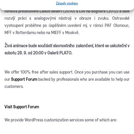
Zásady cookies
útočících stíhačů. Autorská trojice navazuje na svá předchozí
filmová představení Labutí desert (2010) a Lov na Boghora (2012) a dále
rozvíjí práci s analogovými nástroji v obraze i zvuku. Ostravské
vystoupení proběhne po úspěšném uvedení mj. v rámci PAF Olomouc,
MFF v Rotterdamu nebo na MIEFF v Moskvě.
Živá animace bude součástí slavnostního zakončení, které se uskuteční v
sobotu 28. 9. od 20:00 v Galerii PLATO.
We offer 100% free after sales support. Once you purchase you can use
our
Support Forum
backed by professionals who are available to help our
customers.
Visit Support Forum
We provide WordPress customization services some of which are: