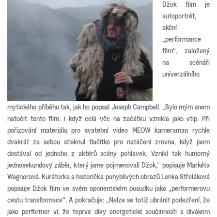
Džok film je
autoportrét,
akční
„performance
film“, založený
na scénáři
univerzálního
mytického příběhu tak, jak ho popsal Joseph Campbell. „Bylo mým snem
natočit tento film, i když celá věc na začátku vznikla jako vtip. Při
pořizování materiálu pro svatební video MEOW kameraman rychle
dvakrát za sebou stisknul tlačítko pro natáčení zrovna, když jsem
dostával od jednoho z aktérů scény pohlavek. Vznikl tak humorný
jednosekundový záběr, který jsme pojmenovali Džok,” popisuje Markéta
Wagnerová. Kurátorka a historička pohyblivých obrazů Lenka Střeláková
popisuje Džok film ve svém oponentském posudku jako „performerovu
cestu transformace“. A pokračuje: „Nelze se totiž ubránit podezření, že
jako performer ví, že teprve díky energetické součinnosti s divákem