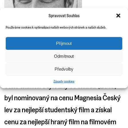
Spravovat Souhlas
Používáme cookies k optimalizaci našich webových stránek a našich služeb.
Příjmout
Odmítnout
Luboš Kučera absolvoval režii na FAMU
Předvolby
filmem Vyměnila jsem si směnu (2019).
Zásady cookies
Jeho snímek Čtyři dny ve skladu (2013)
byl nominovaný na cenu Magnesia Český
lev za nejlepší studentský film a získal
cenu za nejlepší hraný film na filmovém